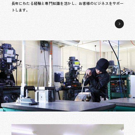
長年にわたる経験と専門知識を活かし、お客様のビジネスをサポー
トします。
パ
ー
ツ
フ
ィ
ー
ダ
の
設
計・
製
造・
販
売
ペ
ー
ジ
へ