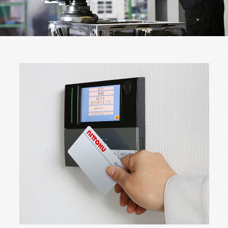
販
売
ペ
ー
ジ
へ