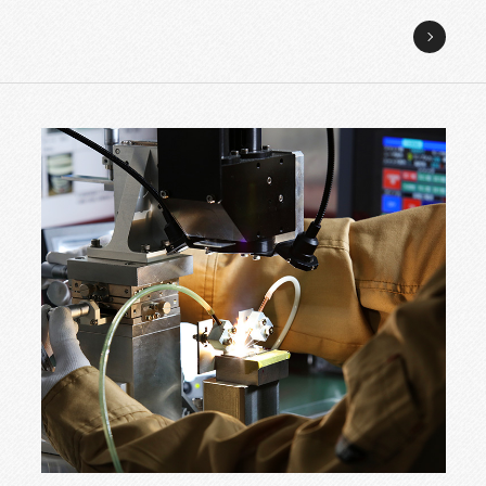
設
備
の
設
計・
製
造・
販
売
ペ
ー
ジ
へ