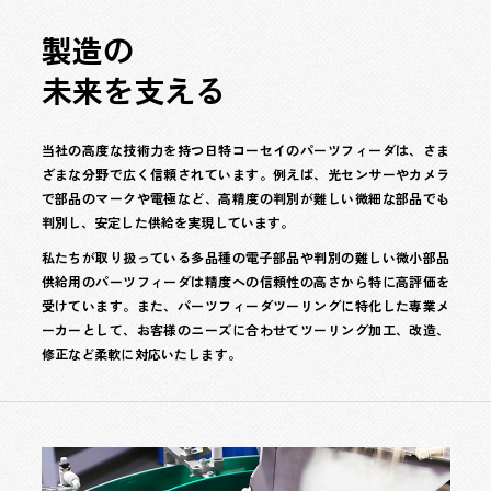
製
造
の
未
来
を
支
え
る
当社の高度な技術力を持つ日特コーセイのパーツフィーダは、さま
ざまな分野で広く信頼されています。例えば、光センサーやカメラ
で部品のマークや電極など、高精度の判別が難しい微細な部品でも
判別し、安定した供給を実現しています。
私たちが取り扱っている多品種の電子部品や判別の難しい微小部品
供給用のパーツフィーダは精度への信頼性の高さから特に高評価を
受けています。また、パーツフィーダツーリングに特化した専業メ
ーカーとして、お客様のニーズに合わせてツーリング加工、改造、
修正など柔軟に対応いたします。