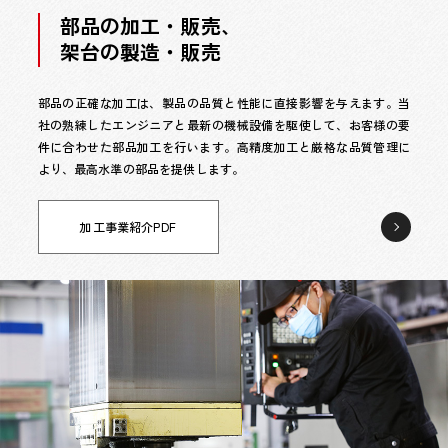
部品の加工・販売、
架台の製造・販売
部品の正確な加工は、製品の品質と性能に直接影響を与えます。当
社の熟練したエンジニアと最新の機械設備を駆使して、お客様の要
件に合わせた部品加工を行います。高精度加工と厳格な品質管理に
より、最高水準の部品を提供します。
加工事業紹介PDF
部
品
の
加
工・
販
売、
架
台
の
製
造・