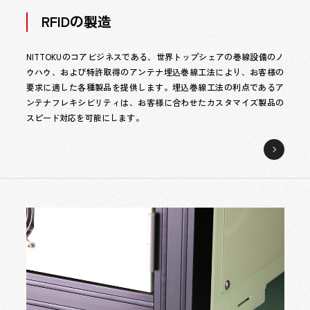
RFIDの製造
NITTOKUのコアビジネスである、世界トップシェアの巻線設備のノ
ウハウ、および特許取得のアンテナ埋込巻線工法により、お客様の
要求に適した各種製品を提供します。埋込巻線工法の利点であるア
ンテナフレキシビリティは、お客様に合わせたカスタマイズ製品の
スピード対応を可能にします。
RFID
の
製
造
ペ
ー
ジ
へ