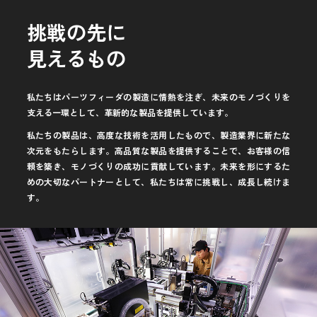
挑
戦
の
先
に
見
え
る
も
の
私たちはパーツフィーダの製造に情熱を注ぎ、未来のモノづくりを
支える一環として、
革新的な製品を提供しています。
私たちの製品は、高度な技術を活用したもので、製造業界に新たな
次元をもたらします。
高品質な製品を提供することで、お客様の信
頼を築き、モノづくりの成功に貢献しています。
未来を形にするた
めの大切なパートナーとして、私たちは常に挑戦し、成長し続けま
す。