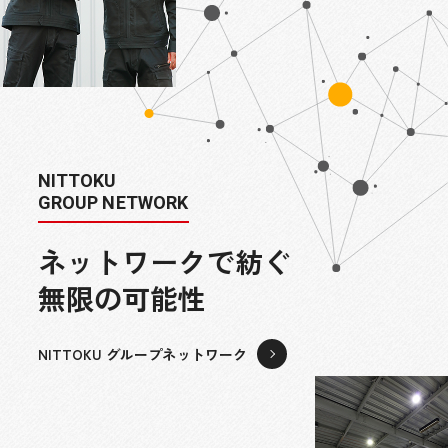
NITTOKU
GROUP NETWORK
ネ
ッ
ト
ワ
ー
ク
で
紡
ぐ
無
限
の
可
能
性
NITTOKU グループネットワーク