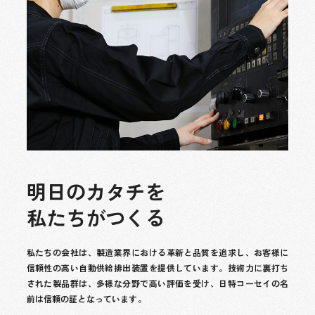
明
日
の
カ
タ
チ
を
私
た
ち
が
つ
く
る
私たちの会社は、製造業界における革新と品質を追求し、お客様に
信頼性の高い自動供給排出装置を提供しています。技術力に裏打ち
された製品群は、多様な分野で高い評価を受け、日特コーセイの名
前は信頼の証となっています。