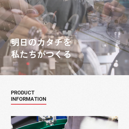
明
日
の
カ
タ
チ
を
私
た
ち
が
つ
く
る
PRODUCT
INFORMATION