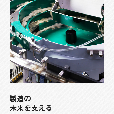
製
造
の
未
来
を
支
え
る