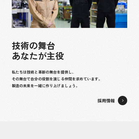
技
術
の
舞
台
あ
な
た
が
主
役
私たちは技術と革新の舞台を提供し、
その舞台で自分の役割を演じる仲間を求めています。
製造の未来を一緒に作り上げましょう。
採用情報