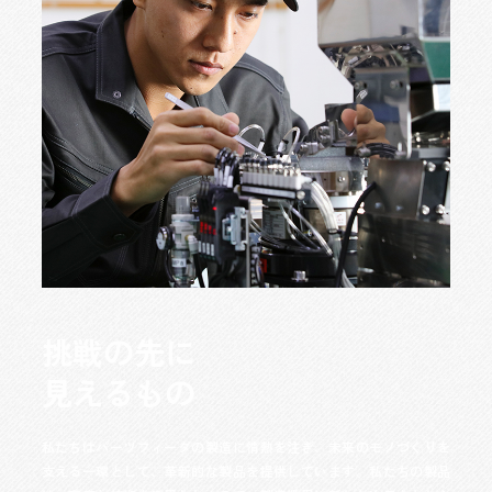
挑
戦
の
先
に
見
え
る
も
の
私たちはパーツフィーダの製造に情熱を注ぎ、未来のモノづくりを
支える一環として、革新的な製品を提供しています。私たちの製品